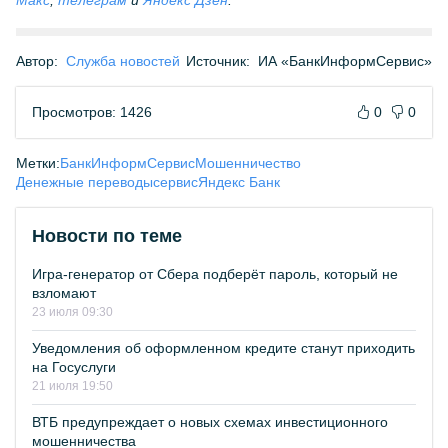
Макс
,
телеграм
и
Яндекс Дзен
.
Автор:
Служба новостей
Источник:
ИА «БанкИнформСервис»
Просмотров: 1426
0
0
Метки:
БанкИнформСервис
Мошенничество
Денежные переводы
сервис
Яндекс Банк
Новости по теме
Игра-генератор от Сбера подберёт пароль, который не
взломают
23 июля 09:30
Уведомления об оформленном кредите станут приходить
на Госуслуги
21 июля 19:50
ВТБ предупреждает о новых схемах инвестиционного
мошенничества