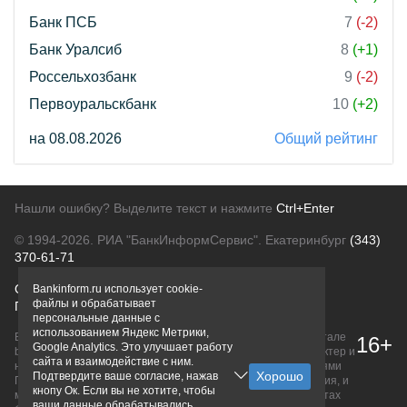
Банк ПСБ
7
(-2)
Банк Уралсиб
8
(+1)
Россельхозбанк
9
(-2)
Первоуральскбанк
10
(+2)
на 08.08.2026
Общий рейтинг
Нашли ошибку? Выделите текст и нажмите
Ctrl+Enter
© 1994-2026.
РИА "БанкИнформСервис". Екатеринбург
(343)
370-61-71
О проекте
Политика конфиденциальности
Bankinform.ru использует cookie-
файлы и обрабатывает
Правовая информация
Для рекламодателей
персональные данные с
использованием Яндекс Метрики,
Вся информация о продуктах банков, размещенная на портале
16+
Google Analytics. Это улучшает работу
bankinform.ru, носит исключительно ознакомительный характер и
сайта и взаимодействие с ним.
не является публичной офертой, определяемой положениями
Подтвердите ваше согласие, нажав
ГК РФ. Информация не содержит точного и полного описания, и
кнопу Ок. Если вы не хотите, чтобы
может быть изменена. Конечные условия уточняйте на сайтах
ваши данные обрабатывались,