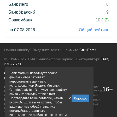
Банк Инго
8
Банк Уралсиб
9
Совкомбанк
10
(+2)
на 07.08.2026
Общий рейтинг
Нашли ошибку? Выделите текст и нажмите
Ctrl+Enter
© 1994-2026.
РИА "БанкИнформСервис". Екатеринбург
(343)
370-61-71
О проекте
Политика конфиденциальности
Bankinform.ru использует cookie-
файлы и обрабатывает
Правовая информация
Для рекламодателей
персональные данные с
использованием Яндекс Метрики,
Вся информация о продуктах банков, размещенная на портале
16+
Google Analytics. Это улучшает работу
bankinform.ru, носит исключительно ознакомительный характер и
сайта и взаимодействие с ним.
не является публичной офертой, определяемой положениями
Подтвердите ваше согласие, нажав
ГК РФ. Информация не содержит точного и полного описания, и
кнопу Ок. Если вы не хотите, чтобы
может быть изменена. Конечные условия уточняйте на сайтах
ваши данные обрабатывались,
банков или при личном обращении. Исключительное право на
пожалуйста, ограничьте
товарные знаки принадлежит их правообладателям.
использование файлов cookie в своём