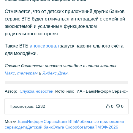
Отмечается, что от детских приложений других банков
сервис ВТБ будет отличаться интеграцией с семейной
экосистемой и усиленным функционалом
родительского контроля.
Также ВТБ
анонсировал
запуск накопительного счёта
для молодёжи.
Свежие банковские новости читайте в наших каналах:
Макс
,
телеграм
и
Яндекс Дзен
.
Автор:
Служба новостей
Источник:
ИА «БанкИнформСервис»
Просмотров: 1232
0
0
Метки:
БанкИнформСервис
Банк ВТБ
Мобильные приложения
сервис
дети
Детский банк
Ольга Скоробогатова
ПМЭФ-2026