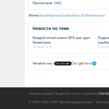
Просмотров: 1411
Метки:
БанкИнформСервис
Банк ВТБ
Биометрия
Новости по теме
Каждый пятый клиент ВТБ уже сдал
Подклю
биометрию
улыбко
30 июля 14:32
02 июля
Читайте нас в
Нашли ошибку? Выделите текст и нажмите
Ctrl+E
© 1994-2026.
РИА "БанкИнформСервис". Екатери