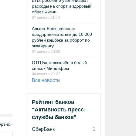
ВТБ: россияне увеличивают
расходы на спорт и здоровый
образ жизни
07 августа 11:50
Альфа-Банк начислит
предпринимателям до 10 000
рублей кэшбэка за оборот по
эквайрингу
07 августа 10:00
ОТП Банк включён в белый
список Минцифры
06 августа 21:27
Все новости
Рейтинг банков
"Активность пресс-
службы банков"
рвис»
СберБанк
1