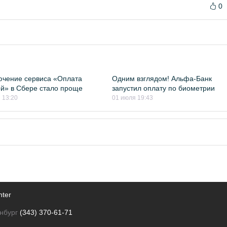
0
чение сервиса «Оплата
Одним взглядом! Альфа-Банк
й» в Сбере стало проще
запустил оплату по биометрии
 13:20
01 июля 19:43
nter
нбург
(343) 370-61-71