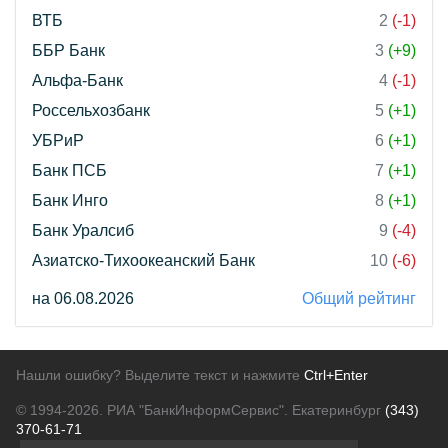
ВТБ
2
(-1)
ББР Банк
3
(+9)
Альфа-Банк
4
(-1)
Россельхозбанк
5
(+1)
УБРиР
6
(+1)
Банк ПСБ
7
(+1)
Банк Инго
8
(+1)
Банк Уралсиб
9
(-4)
Азиатско-Тихоокеанский Банк
10
(-6)
на 06.08.2026
Общий рейтинг
Нашли ошибку? Выделите текст и нажмите
Ctrl+Enter
© 1994-2026.
РИА "БанкИнформСервис". Екатеринбург
(343)
370-61-71