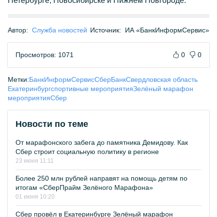
Петербурге, Новосибирске и Нижнем Новгороде.
Автор:
Служба новостей
Источник:
ИА «БанкИнформСервис»
Просмотров: 1071
0
0
Метки:
БанкИнформСервис
СберБанк
Свердловская область
Екатеринбург
спортивные мероприятия
Зелёный марафон
мероприятия
Сбер
Новости по теме
От марафонского забега до памятника Демидову. Как
Сбер строит социальную политику в регионе
23 июня 11:11
Более 250 млн рублей направят на помощь детям по
итогам «СберПрайм Зелёного Марафона»
01 июня 10:20
Сбер провёл в Екатеринбурге Зелёный марафон