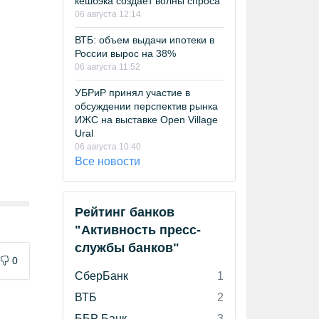
кешбэка создает волны спроса
06 августа 12:14
ВТБ: объем выдачи ипотеки в
России вырос на 38%
06 августа 11:52
УБРиР принял участие в
обсуждении перспектив рынка
ИЖС на выставке Open Village
Ural
06 августа 10:40
Все новости
Рейтинг банков
"Активность пресс-
службы банков"
0
СберБанк
1
ВТБ
2
ББР Банк
3