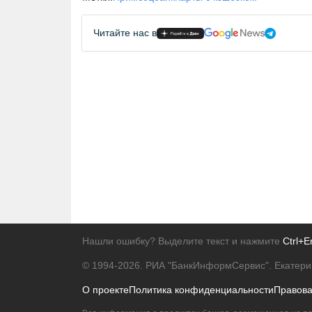
Читайте нас в
Нашли ошибку? Выделите текст и нажмите
Ctrl+E
© 1994-2026.
РИА "БанкИнформСервис". Екатери
О проекте
Политика конфиденциальности
Правов