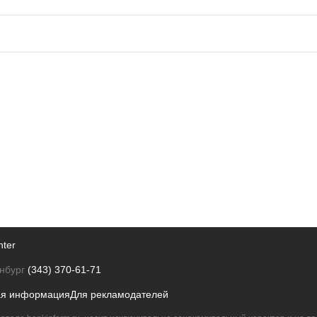
nter
нбург
(343) 370-61-71
ая информация
Для рекламодателей