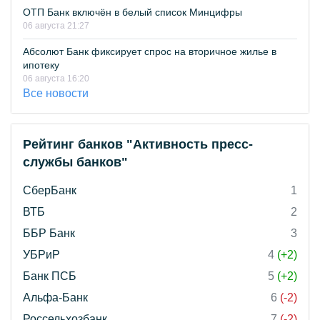
ОТП Банк включён в белый список Минцифры
06 августа 21:27
Абсолют Банк фиксирует спрос на вторичное жилье в
ипотеку
06 августа 16:20
Все новости
Рейтинг банков "Активность пресс-
службы банков"
СберБанк
1
ВТБ
2
ББР Банк
3
УБРиР
4
(+2)
Банк ПСБ
5
(+2)
Альфа-Банк
6
(-2)
Россельхозбанк
7
(-2)