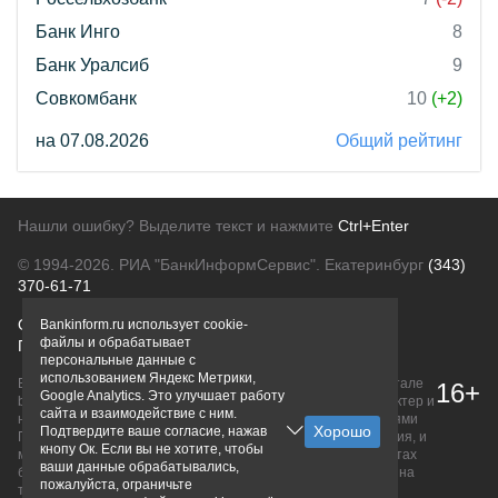
Банк Инго
8
Банк Уралсиб
9
Совкомбанк
10
(+2)
на 07.08.2026
Общий рейтинг
Нашли ошибку? Выделите текст и нажмите
Ctrl+Enter
© 1994-2026.
РИА "БанкИнформСервис". Екатеринбург
(343)
370-61-71
О проекте
Политика конфиденциальности
Bankinform.ru использует cookie-
файлы и обрабатывает
Правовая информация
Для рекламодателей
персональные данные с
использованием Яндекс Метрики,
Вся информация о продуктах банков, размещенная на портале
16+
Google Analytics. Это улучшает работу
bankinform.ru, носит исключительно ознакомительный характер и
сайта и взаимодействие с ним.
не является публичной офертой, определяемой положениями
Подтвердите ваше согласие, нажав
ГК РФ. Информация не содержит точного и полного описания, и
кнопу Ок. Если вы не хотите, чтобы
может быть изменена. Конечные условия уточняйте на сайтах
ваши данные обрабатывались,
банков или при личном обращении. Исключительное право на
пожалуйста, ограничьте
товарные знаки принадлежит их правообладателям.