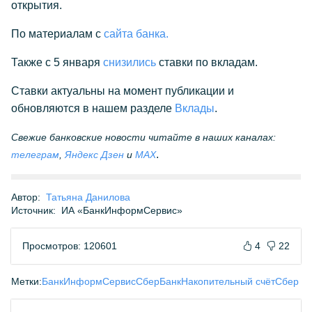
открытия.
По материалам с
сайта банка.
Также с 5 января
снизились
ставки по вкладам.
Ставки актуальны на момент публикации и
обновляются в нашем разделе
Вклады
.
Свежие банковские новости читайте в наших каналах:
.
телеграм
,
Яндекс Дзен
и
МАX
Автор:
Татьяна Данилова
Источник:
ИА «БанкИнформСервис»
Просмотров: 120601
4
22
Метки:
БанкИнформСервис
СберБанк
Накопительный счёт
Сбер