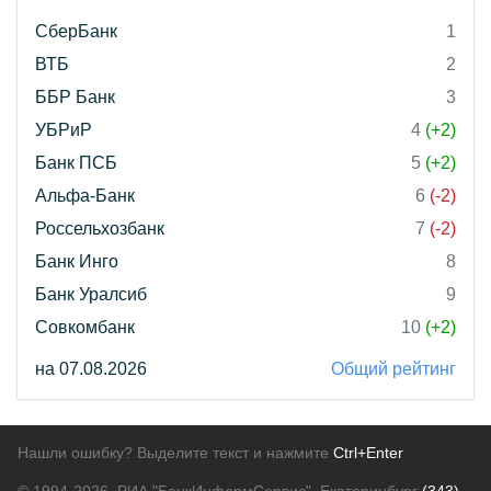
СберБанк
1
ВТБ
2
ББР Банк
3
УБРиР
4
(+2)
Банк ПСБ
5
(+2)
Альфа-Банк
6
(-2)
Россельхозбанк
7
(-2)
Банк Инго
8
Банк Уралсиб
9
Совкомбанк
10
(+2)
на 07.08.2026
Общий рейтинг
Нашли ошибку? Выделите текст и нажмите
Ctrl+Enter