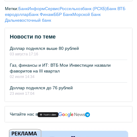
Метки:
БанкИнформСервис
Россельхозбанк (РСХБ)
Банк ВТБ
евро
доллар
Банк Финам
ББР Банк
Морской Банк
Дальневосточный банк
Новости по теме
Доллар поднялся выше 80 рублей
03 августа 17:16
Газ, финансы и ИТ: ВТБ Мои Инвестиции назвали
фаворитов на III квартал
02 июля 14:34
Доллар поднялся до 76 рублей
23 июня 17:04
Читайте нас в