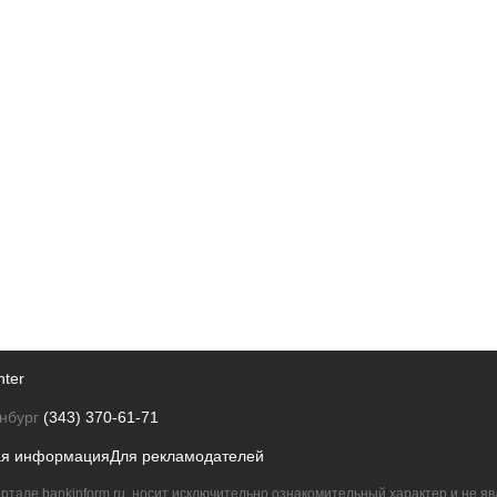
nter
нбург
(343) 370-61-71
ая информация
Для рекламодателей
ртале bankinform.ru, носит исключительно ознакомительный характер и не 