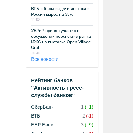
ВТБ: объем выдачи ипотеки в
России вырос на 38%
11:52
УБРиР принял участие в
обсуждении перспектив рынка
ИЖС на выставке Open Village
Ural
10:40
Все новости
Рейтинг банков
"Активность пресс-
службы банков"
СберБанк
1
(+1)
ВТБ
2
(-1)
ББР Банк
3
(+9)