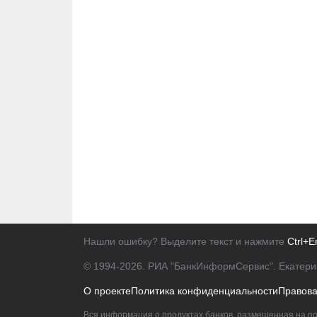
Нашли ошибку? Выделите текст и нажмите
Ctrl+E
© 1994-2026.
РИА "БанкИнформСервис". Екатери
О проекте
Политика конфиденциальности
Правов
Вся информация о продуктах банков, размещенная на по