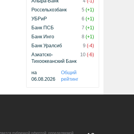
Альфа-Банк
4
(-1)
Россельхозбанк
5
(+1)
УБРиР
6
(+1)
Банк ПСБ
7
(+1)
Банк Инго
8
(+1)
Банк Уралсиб
9
(-4)
Азиатско-
10
(-6)
Тихоокеанский Банк
на
Общий
06.08.2026
рейтинг
является публичной офертой, определяемой