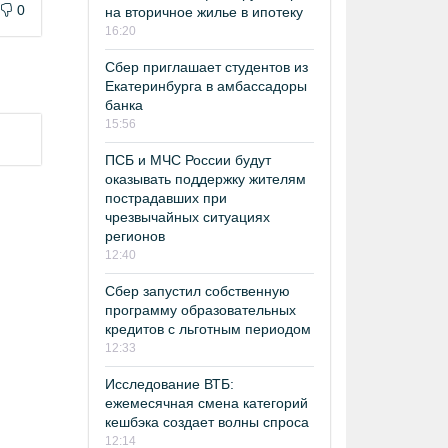
0
на вторичное жилье в ипотеку
16:20
Сбер приглашает студентов из
Екатеринбурга в амбассадоры
банка
15:56
ПСБ и МЧС России будут
оказывать поддержку жителям
пострадавших при
чрезвычайных ситуациях
регионов
12:40
Сбер запустил собственную
программу образовательных
кредитов с льготным периодом
12:33
Исследование ВТБ:
ежемесячная смена категорий
кешбэка создает волны спроса
12:14