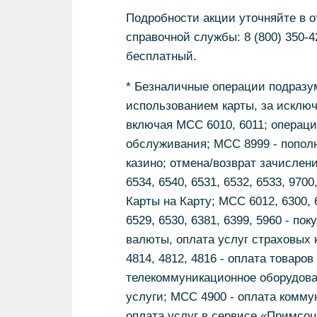
Подробности акции уточняйте в 
справочной службы: 8 (800) 350-4
бесплатный.
* Безналичные операции подразум
использованием карты, за исклю
включая МСС 6010, 6011; операци
обслуживания; МСС 8999 - пополн
казино; отмена/возврат зачислени
6534, 6540, 6531, 6532, 6533, 970
Карты на Карту; МСС 6012, 6300, 62
6529, 6530, 6381, 6399, 5960 - по
валюты, оплата услуг страховых
4814, 4812, 4816 - оплата товаров
телекоммуникационное оборудов
услуги; МСС 4900 - оплата комму
оплата услуг в сервисе «Примсоц