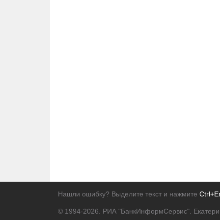
Нашли ошибку? Выделите текст и нажмите
Ctrl+E
© 1994-2026.
РИА "БанкИнформСервис". Екатери