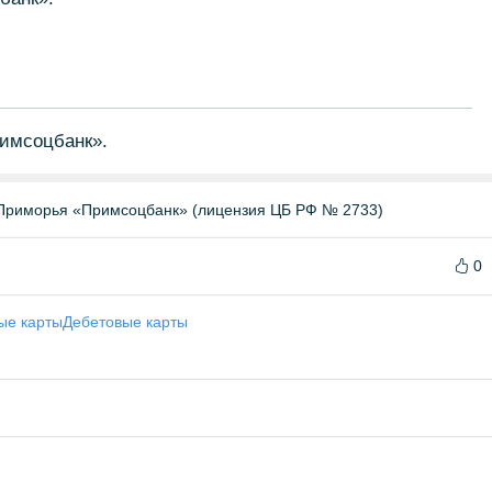
имсоцбанк».
Приморья «Примсоцбанк» (лицензия ЦБ РФ № 2733)
0
ые карты
Дебетовые карты