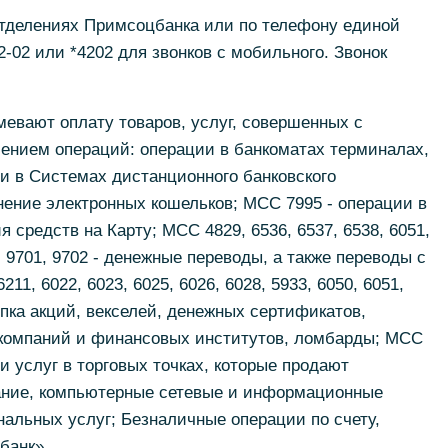
отделениях Примсоцбанка или по телефону единой
2-02 или *4202 для звонков с мобильного. Звонок
евают оплату товаров, услуг, совершенных с
чением операций: операции в банкоматах терминалах,
и в Системах дистанционного банковского
ение электронных кошельков; МСС 7995 - операции в
я средств на Карту; МСС 4829, 6536, 6537, 6538, 6051,
0, 9701, 9702 - денежные переводы, а также переводы с
11, 6022, 6023, 6025, 6026, 6028, 5933, 6050, 6051,
купка акций, векселей, денежных сертификатов,
 компаний и финансовых институтов, ломбарды; МСС
 и услуг в торговых точках, которые продают
ание, компьютерные сетевые и информационные
нальных услуг; Безналичные операции по счету,
банк».