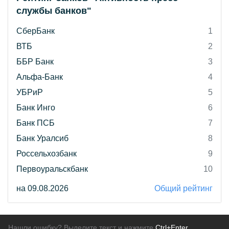
службы банков"
СберБанк
1
ВТБ
2
ББР Банк
3
Альфа-Банк
4
УБРиР
5
Банк Инго
6
Банк ПСБ
7
Банк Уралсиб
8
Россельхозбанк
9
Первоуральскбанк
10
на 09.08.2026
Общий рейтинг
Нашли ошибку? Выделите текст и нажмите
Ctrl+Enter