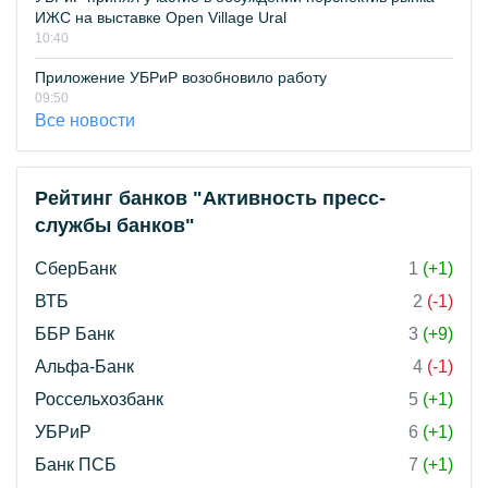
ИЖС на выставке Open Village Ural
10:40
Приложение УБРиР возобновило работу
09:50
Все новости
Рейтинг банков "Активность пресс-
службы банков"
СберБанк
1
(+1)
ВТБ
2
(-1)
ББР Банк
3
(+9)
Альфа-Банк
4
(-1)
Россельхозбанк
5
(+1)
УБРиР
6
(+1)
Банк ПСБ
7
(+1)