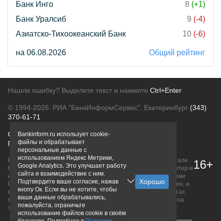
Банк Инго
8
(+1)
Банк Уралсиб
9
(-4)
Азиатско-Тихоокеанский Банк
10
(-6)
на 06.08.2026
Общий рейтинг
Нашли ошибку? Выделите текст и нажмите
Ctrl+Enter
© 1994-2026.
РИА "БанкИнформСервис". Екатеринбург
(343)
370-61-71
О проекте
Политика конфиденциальности
Bankinform.ru использует cookie-
файлы и обрабатывает
Правовая информация
Для рекламодателей
персональные данные с
использованием Яндекс Метрики,
Вся информация о продуктах банков, размещенная на портале
16+
Google Analytics. Это улучшает работу
bankinform.ru, носит исключительно ознакомительный характер и
сайта и взаимодействие с ним.
не является публичной офертой, определяемой положениями
Подтвердите ваше согласие, нажав
ГК РФ. Информация не содержит точного и полного описания, и
кнопу Ок. Если вы не хотите, чтобы
может быть изменена. Конечные условия уточняйте на сайтах
ваши данные обрабатывались,
банков или при личном обращении. Исключительное право на
пожалуйста, ограничьте
товарные знаки принадлежит их правообладателям.
использование файлов cookie в своём