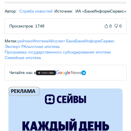
Автор:
Служба новостей
Источник:
ИА «БанкИнформСервис»
Просмотров: 1748
0
0
Метки:
рейтинг
Ипотека
Абсолют Банк
БанкИнформСервис
Эксперт РА
льготная ипотека
Программа государственного субсидирования ипотеки
Семейная ипотека
Читайте нас в