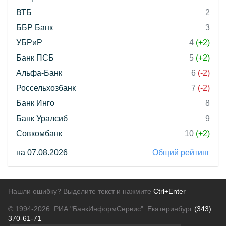
ВТБ
2
ББР Банк
3
УБРиР
4
(+2)
Банк ПСБ
5
(+2)
Альфа-Банк
6
(-2)
Россельхозбанк
7
(-2)
Банк Инго
8
Банк Уралсиб
9
Совкомбанк
10
(+2)
на 07.08.2026
Общий рейтинг
Нашли ошибку? Выделите текст и нажмите
Ctrl+Enter
© 1994-2026.
РИА "БанкИнформСервис". Екатеринбург
(343)
370-61-71