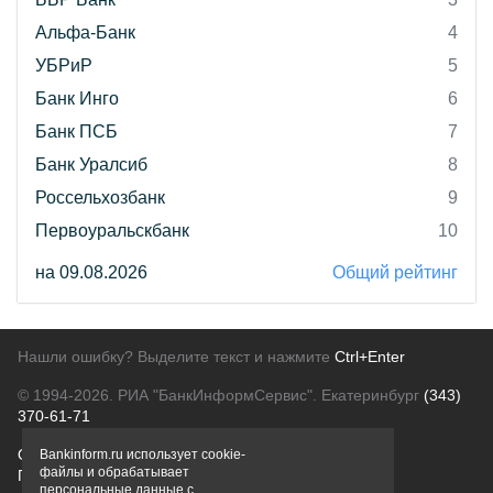
Альфа-Банк
4
УБРиР
5
Банк Инго
6
Банк ПСБ
7
Банк Уралсиб
8
Россельхозбанк
9
Первоуральскбанк
10
на 09.08.2026
Общий рейтинг
Нашли ошибку? Выделите текст и нажмите
Ctrl+Enter
© 1994-2026.
РИА "БанкИнформСервис". Екатеринбург
(343)
370-61-71
О проекте
Политика конфиденциальности
Bankinform.ru использует cookie-
файлы и обрабатывает
Правовая информация
Для рекламодателей
персональные данные с