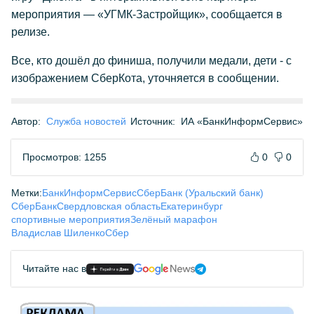
мероприятия — «УГМК-Застройщик», сообщается в
релизе.
Все, кто дошёл до финиша, получили медали, дети - с
изображением СберКота, уточняется в сообщении.
Автор:
Служба новостей
Источник:
ИА «БанкИнформСервис»
Просмотров: 1255
0
0
Метки:
БанкИнформСервис
СберБанк (Уральский банк)
СберБанк
Свердловская область
Екатеринбург
спортивные мероприятия
Зелёный марафон
Владислав Шиленко
Сбер
Читайте нас в