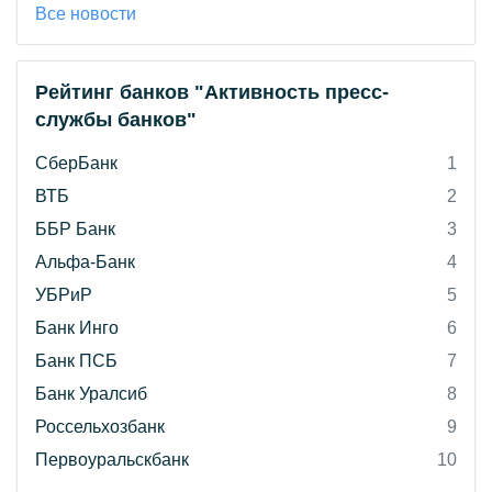
Все новости
Рейтинг банков "Активность пресс-
службы банков"
СберБанк
1
ВТБ
2
ББР Банк
3
Альфа-Банк
4
УБРиР
5
Банк Инго
6
Банк ПСБ
7
Банк Уралсиб
8
Россельхозбанк
9
Первоуральскбанк
10