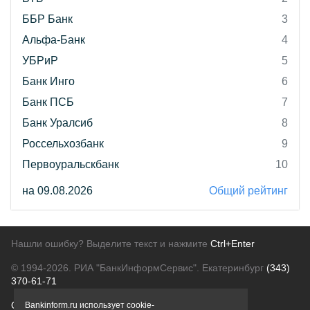
ББР Банк
3
Альфа-Банк
4
УБРиР
5
Банк Инго
6
Банк ПСБ
7
Банк Уралсиб
8
Россельхозбанк
9
Первоуральскбанк
10
на 09.08.2026
Общий рейтинг
Нашли ошибку? Выделите текст и нажмите
Ctrl+Enter
© 1994-2026.
РИА "БанкИнформСервис". Екатеринбург
(343)
370-61-71
О проекте
Политика конфиденциальности
Bankinform.ru использует cookie-