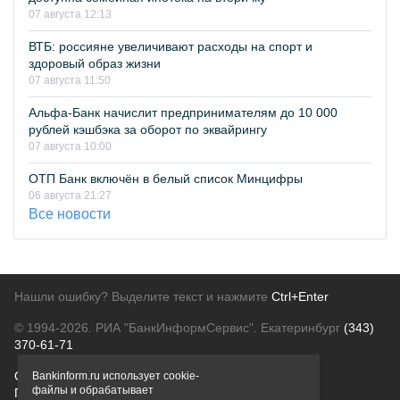
07 августа 12:13
ВТБ: россияне увеличивают расходы на спорт и
здоровый образ жизни
07 августа 11:50
Альфа-Банк начислит предпринимателям до 10 000
рублей кэшбэка за оборот по эквайрингу
07 августа 10:00
ОТП Банк включён в белый список Минцифры
06 августа 21:27
Все новости
Нашли ошибку? Выделите текст и нажмите
Ctrl+Enter
© 1994-2026.
РИА "БанкИнформСервис". Екатеринбург
(343)
370-61-71
О проекте
Политика конфиденциальности
Bankinform.ru использует cookie-
файлы и обрабатывает
Правовая информация
Для рекламодателей