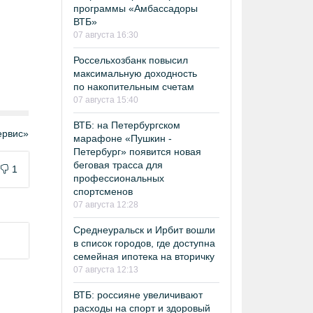
программы «Амбассадоры
ВТБ»
07 августа 16:30
Россельхозбанк повысил
максимальную доходность
по накопительным счетам
07 августа 15:40
ВТБ: на Петербургском
рвис»
марафоне «Пушкин -
Петербург» появится новая
беговая трасса для
1
профессиональных
спортсменов
07 августа 12:28
Среднеуральск и Ирбит вошли
в список городов, где доступна
семейная ипотека на вторичку
07 августа 12:13
ВТБ: россияне увеличивают
расходы на спорт и здоровый