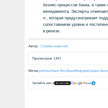
бизнес-процессов банка, а также 
менеджмента. Эксперты отмечают,
гг., которая предусматривает по
сопоставимом уровне и постепенн
в релизе.
Автор:
Служба новостей
Просмотров: 1457
Метки:
рейтинг
Банк Инго
БанкИнформСервис
Эксп
Читайте нас в