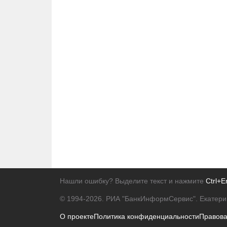
Нашли ошибку? Выделите текст и нажмите
Ctrl+E
© 1994-2026.
РИА "БанкИнформСервис". Екатери
О проекте
Политика конфиденциальности
Правов