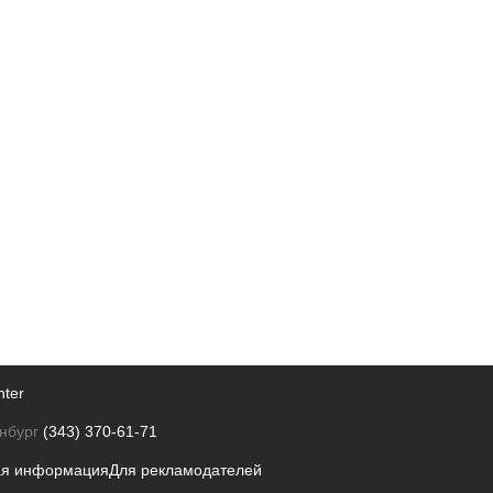
nter
нбург
(343) 370-61-71
ая информация
Для рекламодателей