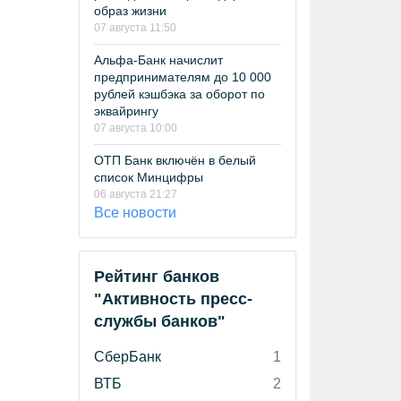
образ жизни
07 августа 11:50
Альфа-Банк начислит
предпринимателям до 10 000
рублей кэшбэка за оборот по
эквайрингу
07 августа 10:00
ОТП Банк включён в белый
список Минцифры
06 августа 21:27
Все новости
Рейтинг банков
"Активность пресс-
службы банков"
СберБанк
1
ВТБ
2