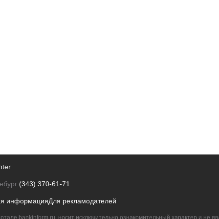
nter
нбург
(343) 370-61-71
ая информация
Для рекламодателей
ртале bankinform.ru, носит исключительно ознакомительный характер и не 