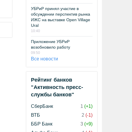
УБРиР принял участие в
обсуждении перспектив рынка
ИЖС на выставке Open Village
Ural
10:40
Приложение УБРиР
возобновило работу
09:50
Все новости
Рейтинг банков
"Активность пресс-
службы банков"
СберБанк
1
(+1)
ВТБ
2
(-1)
ББР Банк
3
(+9)