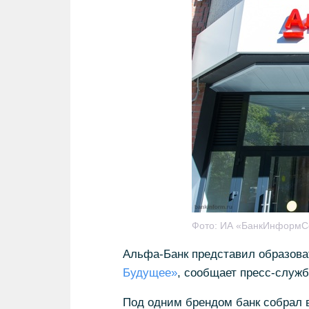
Фото:
ИА «БанкИнформС
Альфа-Банк представил образов
Будущее»
, сообщает пресс-служ
Под одним брендом банк собрал 