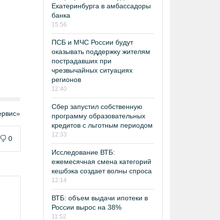
Екатеринбурга в амбассадоры
банка
15:56
ПСБ и МЧС России будут
оказывать поддержку жителям
пострадавших при
чрезвычайных ситуациях
регионов
12:40
Сбер запустил собственную
рвис»
программу образовательных
кредитов с льготным периодом
12:33
0
Исследование ВТБ:
ежемесячная смена категорий
кешбэка создает волны спроса
12:14
ВТБ: объем выдачи ипотеки в
России вырос на 38%
11:52