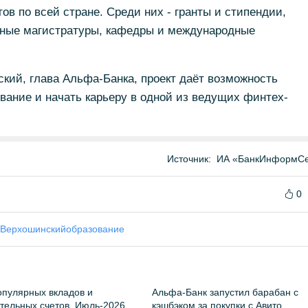
ов по всей стране. Среди них - гранты и стипендии,
тные магистратуры, кафедры и международные
кий, глава Альфа-Банка, проект даёт возможность
ание и начать карьеру в одной из ведущих финтех-
Источник:
ИА «БанкИнформСе
0
 Верхошинский
образование
пулярных вкладов и
Альфа-Банк запустил барабан с
тельных счетов. Июль-2026
кэшбэком за покупки с Авито