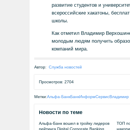
развитие студентов и университет
всероссийские хакатоны, беспла
школы.
Как отметил Владимир Верхошинс
молодым людям получить образов
компаний мира.
Автор:
Служба новостей
Просмотров: 2704
Метки:
Альфа-Банк
БанкИнформСервис
Владимир
Новости по теме
Альфа-Банк вошел в тройку лидеров
ТОП по
рейтинга Digital Corporate Banking
накопи