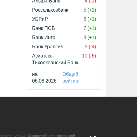
Альфа-Банк
4
(-1)
Россельхозбанк
5
(+1)
УБРиР
6
(+1)
Банк ПСБ
7
(+1)
Банк Инго
8
(+1)
Банк Уралсиб
9
(-4)
Азиатско-
10
(-6)
Тихоокеанский Банк
на
Общий
06.08.2026
рейтинг
является публичной офертой, определяемой