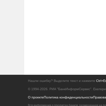
Нашли ошибку? Выделите текст и нажмите
Ctrl+E
© 1994-2026.
РИА "БанкИнформСервис". Екатери
О проекте
Политика конфиденциальности
Правов
Вся информация о продуктах банков, размещенная на по