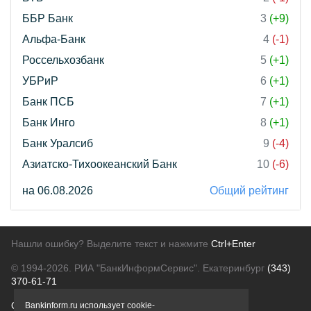
ББР Банк
3
(+9)
Альфа-Банк
4
(-1)
Россельхозбанк
5
(+1)
УБРиР
6
(+1)
Банк ПСБ
7
(+1)
Банк Инго
8
(+1)
Банк Уралсиб
9
(-4)
Азиатско-Тихоокеанский Банк
10
(-6)
на 06.08.2026
Общий рейтинг
Нашли ошибку? Выделите текст и нажмите
Ctrl+Enter
© 1994-2026.
РИА "БанкИнформСервис". Екатеринбург
(343)
370-61-71
О проекте
Политика конфиденциальности
Bankinform.ru использует cookie-