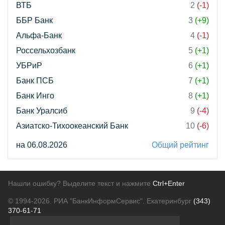
ВТБ
2
(-1)
ББР Банк
3
(+9)
Альфа-Банк
4
(-1)
Россельхозбанк
5
(+1)
УБРиР
6
(+1)
Банк ПСБ
7
(+1)
Банк Инго
8
(+1)
Банк Уралсиб
9
(-4)
Азиатско-Тихоокеанский Банк
10
(-6)
на 06.08.2026
Общий рейтинг
Нашли ошибку? Выделите текст и нажмите
Ctrl+Enter
© 1994-2026.
РИА "БанкИнформСервис". Екатеринбург
(343)
370-61-71