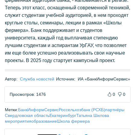
фирменная аудитория банка, - напоминается в релизе.
Теперь этот класс, оснащенный современной техникой,
служит студентам учебной аудиторией, в нем проходят
круглые столы, семинары, лекции в рамках «Школы
фермера». Банк поддерживает и студентов
университета, каждый год выплачивая стипендию
лучшим студентам и аспирантам УрГАУ, что позволяет
им еще более успешно реализовывать свои научные
проекты. В 2025 году стартует кампусный проект.
Автор:
Служба новостей
Источник:
ИА «БанкИнформСервис»
Просмотров: 1476
0
0
Метки:
БанкИнформСервис
Россельхозбанк (РСХБ)
партнёры
Свердловская область
Екатеринбург
Татьяна Шилова
мероприятия
образование
Школа фермера