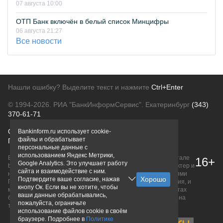
07 августа 10:00
ОТП Банк включён в белый список Минцифры
06 августа 21:27
Все новости
Нашли ошибку? Выделите текст и нажмите
Ctrl+Enter
© 1994-2026.
РИА "БанкИнформСервис". Екатеринбург
(343)
370-61-71
О проекте
Политика конфиденциальности
Bankinform.ru использует cookie-
файлы и обрабатывает
Правовая информация
Для рекламодателей
персональные данные с
использованием Яндекс Метрики,
Вся информация о продуктах банков, размещенная на портале
16+
Google Analytics. Это улучшает работу
bankinform.ru, носит исключительно ознакомительный характер и
сайта и взаимодействие с ним.
не является публичной офертой, определяемой положениями
Подтвердите ваше согласие, нажав
ГК РФ. Информация не содержит точного и полного описания, и
кнопу Ок. Если вы не хотите, чтобы
может быть изменена. Конечные условия уточняйте на сайтах
ваши данные обрабатывались,
банков или при личном обращении. Исключительное право на
пожалуйста, ограничьте
товарные знаки принадлежит их правообладателям.
использование файлов cookie в своём
браузере. Подробнее в
Политике