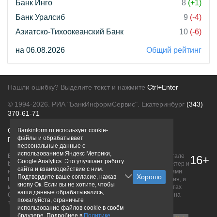
Банк Инго
8
(+1)
Банк Уралсиб
9
(-4)
Азиатско-Тихоокеанский Банк
10
(-6)
на 06.08.2026
Общий рейтинг
Нашли ошибку? Выделите текст и нажмите
Ctrl+Enter
© 1994-2026.
РИА "БанкИнформСервис". Екатеринбург
(343)
370-61-71
О проекте
Политика конфиденциальности
Bankinform.ru использует cookie-
файлы и обрабатывает
Правовая информация
Для рекламодателей
персональные данные с
использованием Яндекс Метрики,
Вся информация о продуктах банков, размещенная на портале
16+
Google Analytics. Это улучшает работу
bankinform.ru, носит исключительно ознакомительный характер и
сайта и взаимодействие с ним.
не является публичной офертой, определяемой положениями
Подтвердите ваше согласие, нажав
ГК РФ. Информация не содержит точного и полного описания, и
кнопу Ок. Если вы не хотите, чтобы
может быть изменена. Конечные условия уточняйте на сайтах
ваши данные обрабатывались,
банков или при личном обращении. Исключительное право на
пожалуйста, ограничьте
товарные знаки принадлежит их правообладателям.
использование файлов cookie в своём
браузере. Подробнее в
Политике