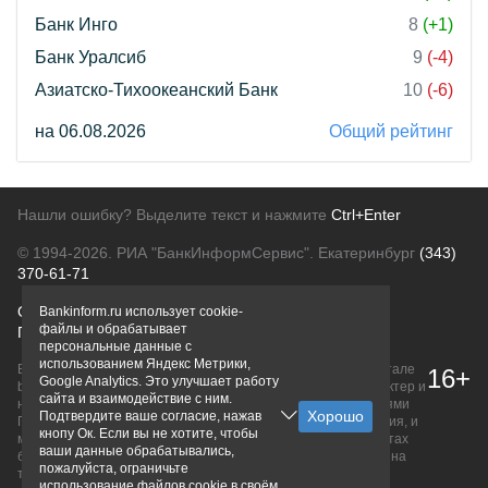
Банк Инго
8
(+1)
Банк Уралсиб
9
(-4)
Азиатско-Тихоокеанский Банк
10
(-6)
на 06.08.2026
Общий рейтинг
Нашли ошибку? Выделите текст и нажмите
Ctrl+Enter
© 1994-2026.
РИА "БанкИнформСервис". Екатеринбург
(343)
370-61-71
О проекте
Политика конфиденциальности
Bankinform.ru использует cookie-
файлы и обрабатывает
Правовая информация
Для рекламодателей
персональные данные с
использованием Яндекс Метрики,
Вся информация о продуктах банков, размещенная на портале
16+
Google Analytics. Это улучшает работу
bankinform.ru, носит исключительно ознакомительный характер и
сайта и взаимодействие с ним.
не является публичной офертой, определяемой положениями
Подтвердите ваше согласие, нажав
ГК РФ. Информация не содержит точного и полного описания, и
кнопу Ок. Если вы не хотите, чтобы
может быть изменена. Конечные условия уточняйте на сайтах
ваши данные обрабатывались,
банков или при личном обращении. Исключительное право на
пожалуйста, ограничьте
товарные знаки принадлежит их правообладателям.
использование файлов cookie в своём