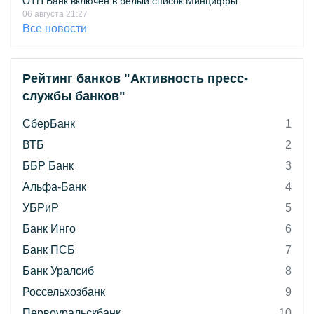
ОТП Банк включён в белый список Минцифры
06 августа 21:27
Все новости
Рейтинг банков "Активность пресс-
службы банков"
СберБанк
1
ВТБ
2
ББР Банк
3
Альфа-Банк
4
УБРиР
5
Банк Инго
6
Банк ПСБ
7
Банк Уралсиб
8
Россельхозбанк
9
Первоуральскбанк
10