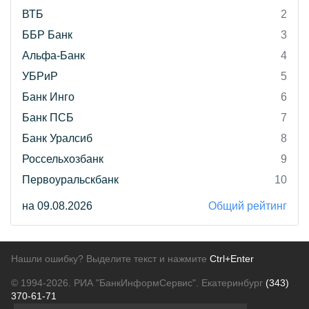
ВТБ
2
ББР Банк
3
Альфа-Банк
4
УБРиР
5
Банк Инго
6
Банк ПСБ
7
Банк Уралсиб
8
Россельхозбанк
9
Первоуральскбанк
10
на 09.08.2026
Общий рейтинг
Нашли ошибку? Выделите текст и нажмите
Ctrl+Enter
© 1994-2026.
РИА "БанкИнформСервис". Екатеринбург
(343)
370-61-71