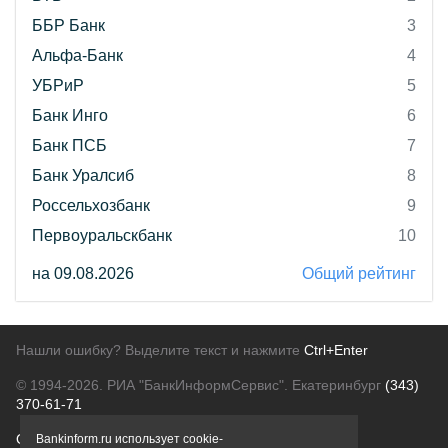
ББР Банк
3
Альфа-Банк
4
УБРиР
5
Банк Инго
6
Банк ПСБ
7
Банк Уралсиб
8
Россельхозбанк
9
Первоуральскбанк
10
на 09.08.2026
Общий рейтинг
Нашли ошибку? Выделите текст и нажмите
Ctrl+Enter
© 1994-2026.
РИА "БанкИнформСервис". Екатеринбург
(343)
370-61-71
О проекте
Политика конфиденциальности
Bankinform.ru использует cookie-