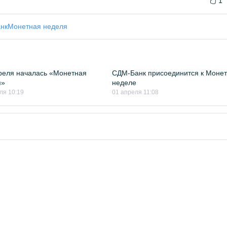
1
нк
Монетная неделя
реля началась «Монетная
СДМ-Банк присоединится к Моне
я»
неделе
ля 10:19
01 апреля 11:08