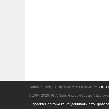
Нашли ошибку? Выделите текст и нажмите
Ctrl+E
© 1994-2026.
РИА "БанкИнформСервис". Екатери
О проекте
Политика конфиденциальности
Правов