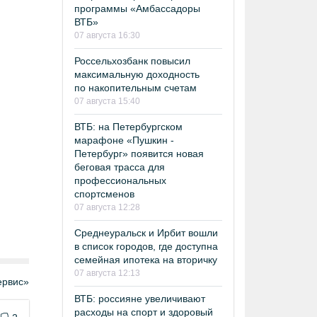
программы «Амбассадоры
ВТБ»
07 августа 16:30
Россельхозбанк повысил
максимальную доходность
по накопительным счетам
07 августа 15:40
ВТБ: на Петербургском
марафоне «Пушкин -
Петербург» появится новая
беговая трасса для
профессиональных
спортсменов
07 августа 12:28
Среднеуральск и Ирбит вошли
в список городов, где доступна
семейная ипотека на вторичку
07 августа 12:13
рвис»
ВТБ: россияне увеличивают
расходы на спорт и здоровый