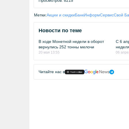
Просмотров: 8215
Метки:
Акции и скидки
БанкИнформСервис
Свой Ба
Новости по теме
В ходе Монетной недели в оборот
С 6 ап
вернулись 252 тонны мелочи
недел
20 мая 13:55
06 апре
Читайте нас в