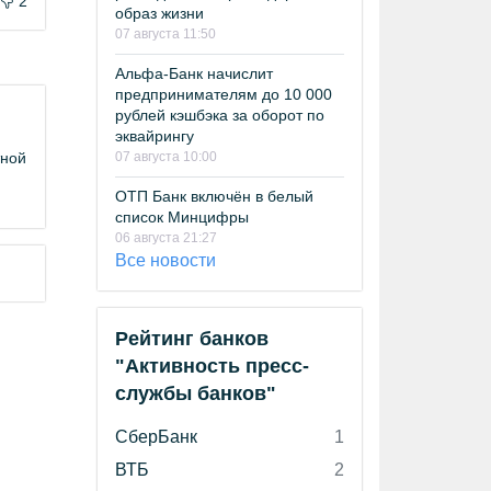
2
образ жизни
07 августа 11:50
Альфа-Банк начислит
предпринимателям до 10 000
рублей кэшбэка за оборот по
эквайрингу
07 августа 10:00
тной
ОТП Банк включён в белый
список Минцифры
06 августа 21:27
Все новости
Рейтинг банков
"Активность пресс-
службы банков"
СберБанк
1
ВТБ
2