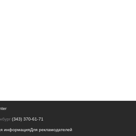
nter
нбург
(343) 370-61-71
ая информация
Для рекламодателей