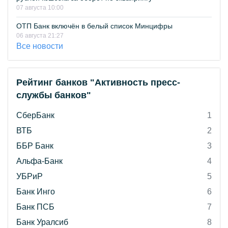
07 августа 10:00
ОТП Банк включён в белый список Минцифры
06 августа 21:27
Все новости
Рейтинг банков "Активность пресс-
службы банков"
СберБанк
1
ВТБ
2
ББР Банк
3
Альфа-Банк
4
УБРиР
5
Банк Инго
6
Банк ПСБ
7
Банк Уралсиб
8