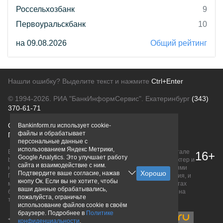
Россельхозбанк
9
Первоуральскбанк
10
на 09.08.2026
Общий рейтинг
Нашли ошибку? Выделите текст и нажмите
Ctrl+Enter
© 1994-2026.
РИА "БанкИнформСервис". Екатеринбург
(343)
370-61-71
О проекте
Политика конфиденциальности
Bankinform.ru использует cookie-
файлы и обрабатывает
Правовая информация
Для рекламодателей
персональные данные с
использованием Яндекс Метрики,
Вся информация о продуктах банков, размещенная на портале
16+
Google Analytics. Это улучшает работу
bankinform.ru, носит исключительно ознакомительный характер и
сайта и взаимодействие с ним.
не является публичной офертой, определяемой положениями
Подтвердите ваше согласие, нажав
ГК РФ. Информация не содержит точного и полного описания, и
кнопу Ок. Если вы не хотите, чтобы
может быть изменена. Конечные условия уточняйте на сайтах
ваши данные обрабатывались,
банков или при личном обращении. Исключительное право на
пожалуйста, ограничьте
товарные знаки принадлежит их правообладателям.
использование файлов cookie в своём
браузере. Подробнее в
Политике
конфиденциальности
.