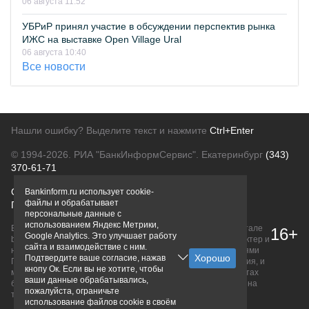
06 августа 11:52
УБРиР принял участие в обсуждении перспектив рынка
ИЖС на выставке Open Village Ural
06 августа 10:40
Все новости
Нашли ошибку? Выделите текст и нажмите
Ctrl+Enter
© 1994-2026.
РИА "БанкИнформСервис". Екатеринбург
(343)
370-61-71
О проекте
Политика конфиденциальности
Bankinform.ru использует cookie-
файлы и обрабатывает
Правовая информация
Для рекламодателей
персональные данные с
использованием Яндекс Метрики,
Вся информация о продуктах банков, размещенная на портале
16+
Google Analytics. Это улучшает работу
bankinform.ru, носит исключительно ознакомительный характер и
сайта и взаимодействие с ним.
не является публичной офертой, определяемой положениями
Подтвердите ваше согласие, нажав
ГК РФ. Информация не содержит точного и полного описания, и
кнопу Ок. Если вы не хотите, чтобы
может быть изменена. Конечные условия уточняйте на сайтах
ваши данные обрабатывались,
банков или при личном обращении. Исключительное право на
пожалуйста, ограничьте
товарные знаки принадлежит их правообладателям.
использование файлов cookie в своём