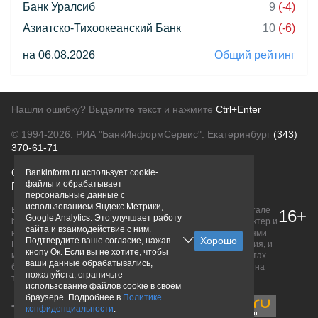
Банк Уралсиб
9
(-4)
Азиатско-Тихоокеанский Банк
10
(-6)
на 06.08.2026
Общий рейтинг
Нашли ошибку? Выделите текст и нажмите
Ctrl+Enter
© 1994-2026.
РИА "БанкИнформСервис". Екатеринбург
(343)
370-61-71
О проекте
Политика конфиденциальности
Bankinform.ru использует cookie-
файлы и обрабатывает
Правовая информация
Для рекламодателей
персональные данные с
использованием Яндекс Метрики,
Вся информация о продуктах банков, размещенная на портале
16+
Google Analytics. Это улучшает работу
bankinform.ru, носит исключительно ознакомительный характер и
сайта и взаимодействие с ним.
не является публичной офертой, определяемой положениями
Подтвердите ваше согласие, нажав
ГК РФ. Информация не содержит точного и полного описания, и
кнопу Ок. Если вы не хотите, чтобы
может быть изменена. Конечные условия уточняйте на сайтах
ваши данные обрабатывались,
банков или при личном обращении. Исключительное право на
пожалуйста, ограничьте
товарные знаки принадлежит их правообладателям.
использование файлов cookie в своём
браузере. Подробнее в
Политике
конфиденциальности
.