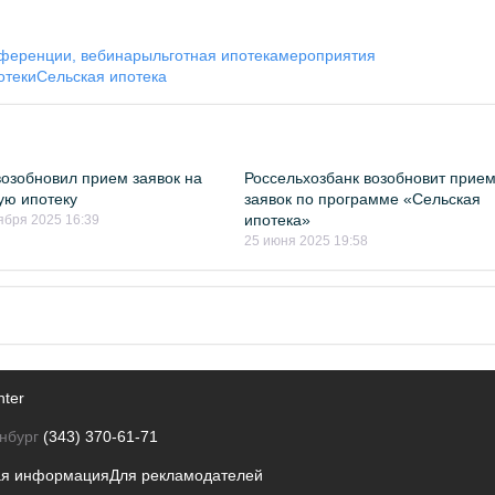
ференции, вебинары
льготная ипотека
мероприятия
отеки
Сельская ипотека
озобновил прием заявок на
Россельхозбанк возобновит прие
ую ипотеку
заявок по программе «Сельская
ипотека»
ября 2025 16:39
25 июня 2025 19:58
nter
нбург
(343) 370-61-71
ая информация
Для рекламодателей