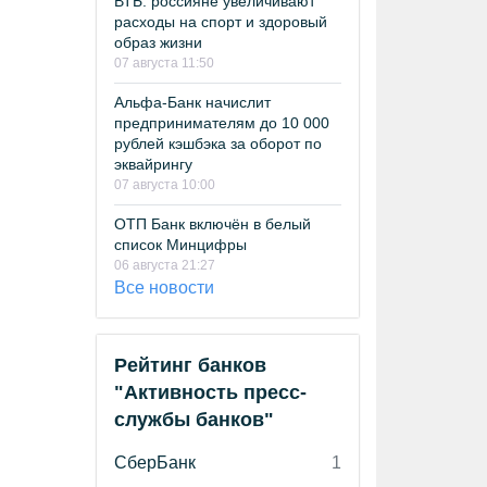
ВТБ: россияне увеличивают
расходы на спорт и здоровый
образ жизни
07 августа 11:50
Альфа-Банк начислит
предпринимателям до 10 000
рублей кэшбэка за оборот по
эквайрингу
07 августа 10:00
ОТП Банк включён в белый
список Минцифры
06 августа 21:27
Все новости
Рейтинг банков
"Активность пресс-
службы банков"
СберБанк
1