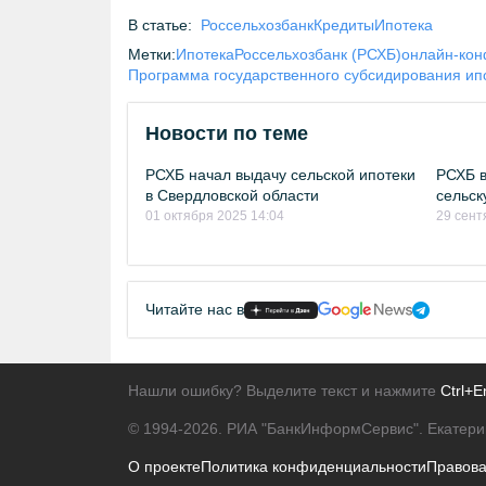
В статье:
Россельхозбанк
Кредиты
Ипотека
Метки:
Ипотека
Россельхозбанк (РСХБ)
онлайн-кон
Программа государственного субсидирования ип
Новости по теме
РСХБ начал выдачу сельской ипотеки
РСХБ в
в Свердловской области
сельск
01 октября 2025 14:04
29 сент
Читайте нас в
Нашли ошибку? Выделите текст и нажмите
Ctrl+E
© 1994-2026.
РИА "БанкИнформСервис". Екатери
О проекте
Политика конфиденциальности
Правов