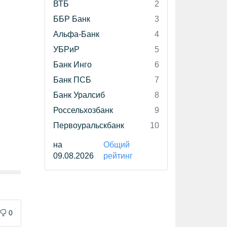
ВТБ
2
ББР Банк
3
Альфа-Банк
4
УБРиР
5
Банк Инго
6
Банк ПСБ
7
Банк Уралсиб
8
Россельхозбанк
9
Первоуральскбанк
10
на
Общий
09.08.2026
рейтинг
0