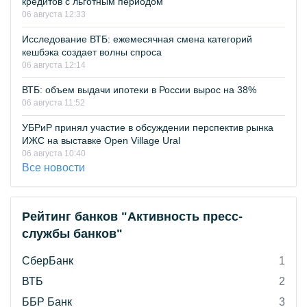
кредитов с льготным периодом
06 августа 12:33
Исследование ВТБ: ежемесячная смена категорий
кешбэка создает волны спроса
06 августа 12:14
ВТБ: объем выдачи ипотеки в России вырос на 38%
06 августа 11:52
УБРиР принял участие в обсуждении перспектив рынка
ИЖС на выставке Open Village Ural
06 августа 10:40
Все новости
Рейтинг банков "Активность пресс-
службы банков"
СберБанк
1
ВТБ
2
ББР Банк
3