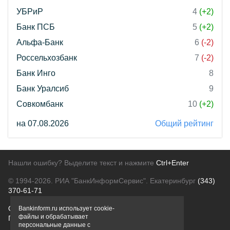
УБРиР
4
(+2)
Банк ПСБ
5
(+2)
Альфа-Банк
6
(-2)
Россельхозбанк
7
(-2)
Банк Инго
8
Банк Уралсиб
9
Совкомбанк
10
(+2)
на 07.08.2026
Общий рейтинг
Нашли ошибку? Выделите текст и нажмите
Ctrl+Enter
© 1994-2026.
РИА "БанкИнформСервис". Екатеринбург
(343)
370-61-71
О проекте
Политика конфиденциальности
Bankinform.ru использует cookie-
файлы и обрабатывает
Правовая информация
Для рекламодателей
персональные данные с