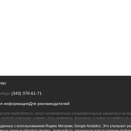
nter
нбург
(343) 370-61-71
ая информация
Для рекламодателей
ртале bankinform.ru, носит исключительно ознакомительный характер и не 
полного описания, и может быть изменена. Конечные условия уточняйте на 
их правообладателям.
данные с использованием Яндекс Метрики, Google Analytics. Это улучшает ра
ы ваши данные обрабатывались, пожалуйста, ограничьте использование файло