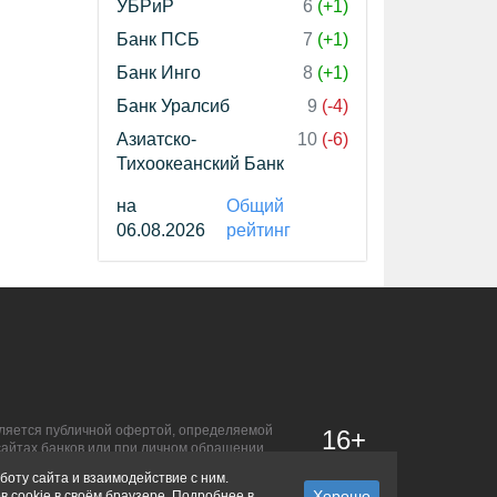
УБРиР
6
(+1)
Банк ПСБ
7
(+1)
Банк Инго
8
(+1)
Банк Уралсиб
9
(-4)
Азиатско-
10
(-6)
Тихоокеанский Банк
на
Общий
06.08.2026
рейтинг
является публичной офертой, определяемой
16+
сайтах банков или при личном обращении.
боту сайта и взаимодействие с ним.
в cookie в своём браузере. Подробнее в