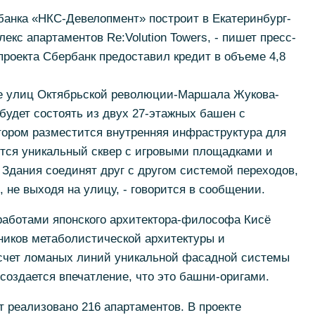
анка «НКС-Девелопмент» построит в Екатеринбург-
кс апартаментов Re:Volution Towers, - пишет пресс-
проекта Сбербанк предоставил кредит в объеме 4,8
ле улиц Октябрьской революции-Маршала Жукова-
удет состоять из двух 27-этажных башен с
тором разместится внутренняя инфраструктура для
вится уникальный сквер с игровыми площадками и
 Здания соединят друг с другом системой переходов,
не выходя на улицу, - говорится в сообщении.
аботами японского архитектора-философа Кисё
ников метаболистической архитектуры и
а счет ломаных линий уникальной фасадной системы
 создается впечатление, что это башни-оригами.
т реализовано 216 апартаментов. В проекте