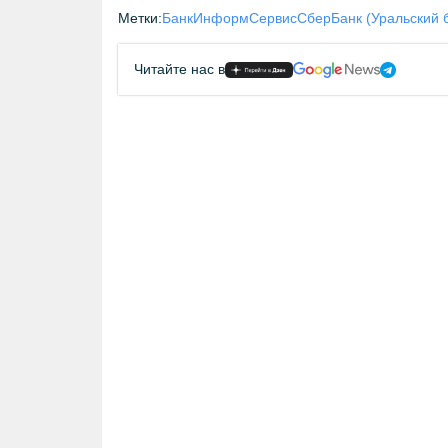
Метки:
БанкИнформСервис
СберБанк (Уральский 
Читайте нас в