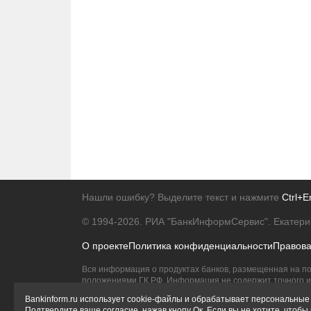
Нашли ошибку? Выделите текст и нажмите
Ctrl+E
© 1994-2026.
РИА "БанкИнформСервис". Екатери
О проекте
Политика конфиденциальности
Правов
Вся информация о продуктах банков, размещенная на по
положениями ГК РФ. Информация не содержит точного и 
Исключительное право на товарные знаки принадлежит 
Bankinform.ru использует cookie-файлы и обрабатывает персональные 
Подтвердите ваше согласие, нажав кнопу Ок. Если вы не хотите, чтоб