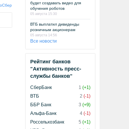
будет создавать видео для
о
Сбер
обучения роботов
05 августа 15:30
ВТБ выплатил дивиденды
розничным акционерам
05 августа 14:56
Все новости
Рейтинг банков
"Активность пресс-
службы банков"
СберБанк
1
(+1)
ВТБ
2
(-1)
ББР Банк
3
(+9)
Альфа-Банк
4
(-1)
Россельхозбанк
5
(+1)