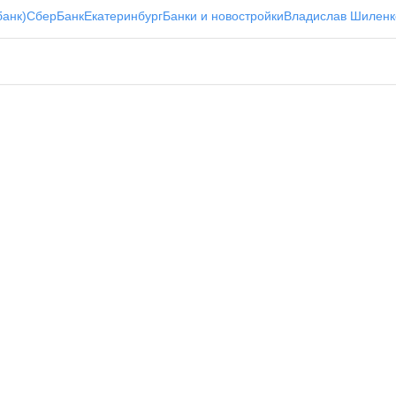
банк)
СберБанк
Екатеринбург
Банки и новостройки
Владислав Шиленк