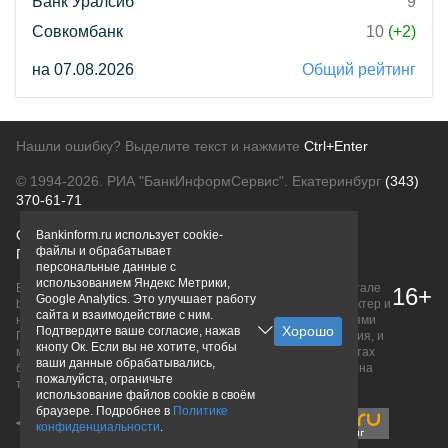
Банк Уралсиб
9
Совкомбанк
10
(+2)
на 07.08.2026
Общий рейтинг
Нашли ошибку? Выделите текст и нажмите
Ctrl+Enter
© 1994-2026.
РИА "БанкИнформСервис". Екатеринбург
(343)
370-61-71
О проекте
Политика конфиденциальности
Bankinform.ru использует cookie-
файлы и обрабатывает
Правовая информация
Для рекламодателей
персональные данные с
использованием Яндекс Метрики,
Вся информация о продуктах банков, размещенная на портале
16+
Google Analytics. Это улучшает работу
bankinform.ru, носит исключительно ознакомительный характер и
сайта и взаимодействие с ним.
не является публичной офертой, определяемой положениями
Подтвердите ваше согласие, нажав
ГК РФ. Информация не содержит точного и полного описания, и
кнопу Ок. Если вы не хотите, чтобы
может быть изменена. Конечные условия уточняйте на сайтах
ваши данные обрабатывались,
банков или при личном обращении. Исключительное право на
пожалуйста, ограничьте
товарные знаки принадлежит их правообладателям.
использование файлов cookie в своём
браузере. Подробнее в
Политике
конфиденциальности
.