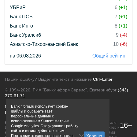
УБРиР
6
(+1)
Банк ПСБ
7
(+1)
Банк Инго
8
(+1)
Банк Уралсиб
9
(-4)
Азиатско-Тихоокеанский Банк
10
(-6)
на 06.08.2026
Общий рейтинг
Нашли ошибку? Выделите текст и нажмите
Ctrl+Enter
© 1994-2026.
РИА "БанкИнформСервис". Екатеринбург
(343)
370-61-71
О проекте
Политика конфиденциальности
Bankinform.ru использует cookie-
файлы и обрабатывает
Правовая информация
Для рекламодателей
персональные данные с
использованием Яндекс Метрики,
Вся информация о продуктах банков, размещенная на портале
16+
Google Analytics. Это улучшает работу
bankinform.ru, носит исключительно ознакомительный характер и
сайта и взаимодействие с ним.
не является публичной офертой, определяемой положениями
Подтвердите ваше согласие, нажав