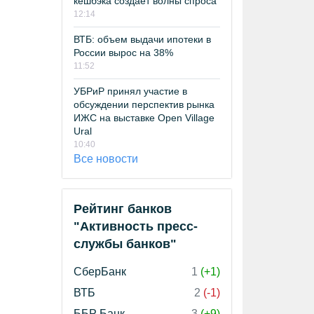
кешбэка создает волны спроса
12:14
ВТБ: объем выдачи ипотеки в
России вырос на 38%
11:52
УБРиР принял участие в
обсуждении перспектив рынка
ИЖС на выставке Open Village
Ural
10:40
Все новости
Рейтинг банков
"Активность пресс-
службы банков"
СберБанк
1
(+1)
ВТБ
2
(-1)
ББР Банк
3
(+9)