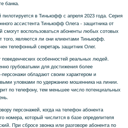
е банка.
й пилотируется в Тинькофф с апреля 2023 года. Серия
нного ассистента Тинькофф Олега - защитника от
й смогут воспользоваться абоненты любых сотовых
т того, являются ли они клиентами Тинькофф.
чен телефонный секретарь защитник Олег.
у поведенческих особенностей реальных людей.
енно грубоватыми для достижения более
ы-персонажи обладают своим характером и
выми уловками по удержанию мошенника на линии.
ит по телефону, тем меньшее число потенциальных
ень.
овору персонажей, когда на телефон абонента
ого номера, который числится в базе определителя
ий. При сбросе звонка или разговоре абонента по