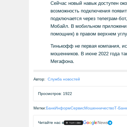
Сейчас новый навык доступен ок
возможность подключения появит
подключается через телеграм-бо
Мобайл. В мобильном приложении
помощник) в правом верхнем углу
Тинькофф не первая компания, и
мошенников. В июне 2022 года та
Мегафона.
Автор:
Служба новостей
Просмотров: 1922
Метки:
БанкИнформСервис
Мошенничество
Т-Банк
Читайте нас в