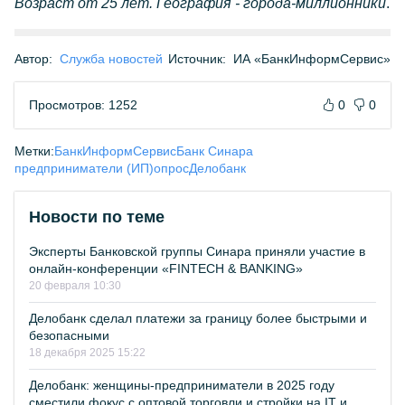
Возраст от 25 лет. География - города-миллионники
.
Автор:
Служба новостей
Источник:
ИА «БанкИнформСервис»
Просмотров: 1252
0
0
Метки:
БанкИнформСервис
Банк Синара
предприниматели (ИП)
опрос
Делобанк
Новости по теме
Эксперты Банковской группы Синара приняли участие в
онлайн-конференции «FINTECH & BANKING»
20 февраля 10:30
Делобанк сделал платежи за границу более быстрыми и
безопасными
18 декабря 2025 15:22
Делобанк: женщины-предприниматели в 2025 году
сместили фокус с оптовой торговли и стройки на IT и