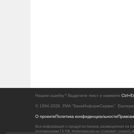
Нашли ошибку? Выделите текст и нажмите
Ctrl+E
© 1994-2026.
РИА "БанкИнформСервис". Екатери
О проекте
Политика конфиденциальности
Правов
Вся информация о продуктах банков, размещенная на по
положениями ГК РФ. Информация не содержит точного и 