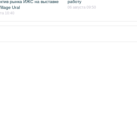
ктив рынка ИЖС на выставке
работу
llage Ural
06 августа 09:50
ста 10:40