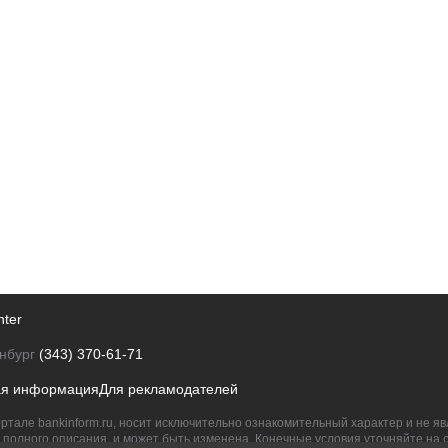
nter
нбург
(343) 370-61-71
ая информация
Для рекламодателей
ртале bankinform.ru, носит исключительно ознакомительный характер и не 
полного описания, и может быть изменена. Конечные условия уточняйте на 