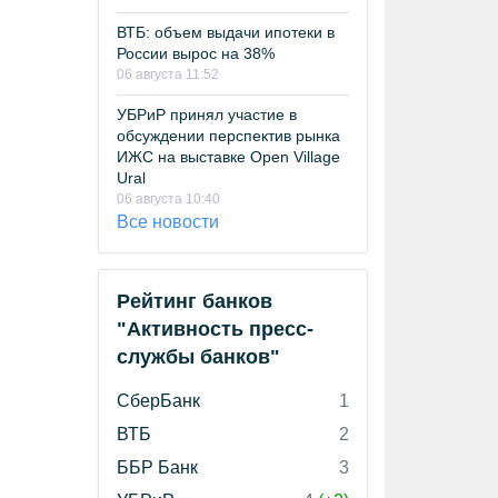
ВТБ: объем выдачи ипотеки в
России вырос на 38%
06 августа 11:52
УБРиР принял участие в
обсуждении перспектив рынка
ИЖС на выставке Open Village
Ural
06 августа 10:40
Все новости
Рейтинг банков
"Активность пресс-
службы банков"
СберБанк
1
ВТБ
2
ББР Банк
3