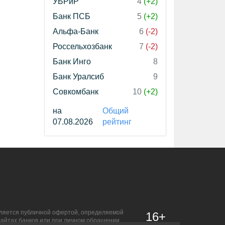
УБРиР
4
(+2)
Банк ПСБ
5
(+2)
Альфа-Банк
6
(-2)
Россельхозбанк
7
(-2)
Банк Инго
8
Банк Уралсиб
9
Совкомбанк
10
(+2)
на
Общий
07.08.2026
рейтинг
является публичной офертой, определяемой
16+
сайтах банков или при личном обращении.