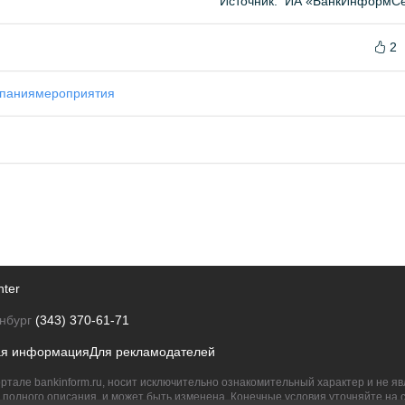
Источник:
ИА «БанкИнформСе
2
мпания
мероприятия
nter
нбург
(343) 370-61-71
ая информация
Для рекламодателей
ртале bankinform.ru, носит исключительно ознакомительный характер и не 
полного описания, и может быть изменена. Конечные условия уточняйте на 