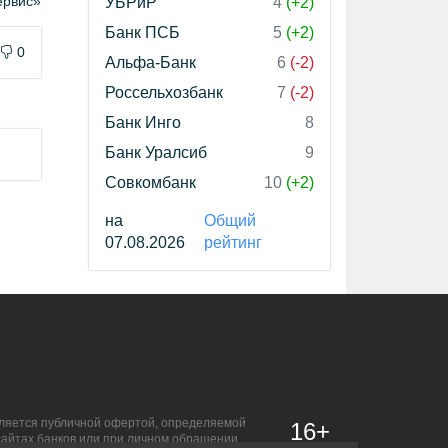
рвис»
УБРиР
4
(+2)
Банк ПСБ
5
(+2)
0
Альфа-Банк
6
(-2)
Россельхозбанк
7
(-2)
Банк Инго
8
Банк Уралсиб
9
Совкомбанк
10
(+2)
на
Общий
07.08.2026
рейтинг
является публичной офертой, определяемой
16+
сайтах банков или при личном обращении.