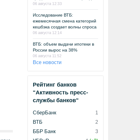
06 августа 12:33
Исследование ВТБ:
ежемесячная смена категорий
кешбэка создает волны спроса
06 августа 12:14
ВТБ: объем выдачи ипотеки в
России вырос на 38%
06 августа 11:52
Все новости
Рейтинг банков
"Активность пресс-
службы банков"
СберБанк
1
ВТБ
2
ББР Банк
3