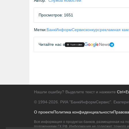
Автор:
Служба новостей
Просмотров: 1651
Метки:
БанкИнформСервис
конкурс
рекламная ка
Читайте нас в
Нашли ошибку? Выделите текст и нажмите
Ctrl+E
© 1994-2026.
РИА "БанкИнформСервис". Екатери
О проекте
Политика конфиденциальности
Правов
Вся информация о продуктах банков, размещенная на по
положениями ГК РФ. Информация не содержит точного и 