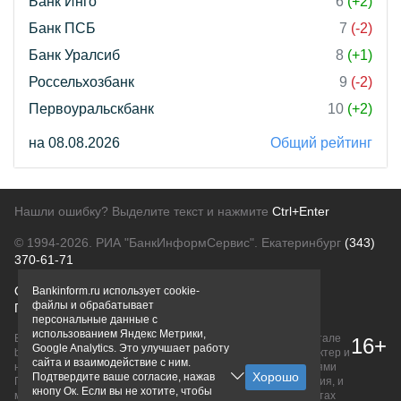
Банк Инго
6
(+2)
Банк ПСБ
7
(-2)
Банк Уралсиб
8
(+1)
Россельхозбанк
9
(-2)
Первоуральскбанк
10
(+2)
на 08.08.2026
Общий рейтинг
Нашли ошибку? Выделите текст и нажмите
Ctrl+Enter
© 1994-2026.
РИА "БанкИнформСервис". Екатеринбург
(343)
370-61-71
О проекте
Политика конфиденциальности
Bankinform.ru использует cookie-
файлы и обрабатывает
Правовая информация
Для рекламодателей
персональные данные с
использованием Яндекс Метрики,
Вся информация о продуктах банков, размещенная на портале
16+
Google Analytics. Это улучшает работу
bankinform.ru, носит исключительно ознакомительный характер и
сайта и взаимодействие с ним.
не является публичной офертой, определяемой положениями
Подтвердите ваше согласие, нажав
ГК РФ. Информация не содержит точного и полного описания, и
кнопу Ок. Если вы не хотите, чтобы
может быть изменена. Конечные условия уточняйте на сайтах