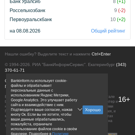
Банк Уралсиб
8
(+1)
Россельхозбанк
9
(-2)
Первоуральскбанк
10
(+2)
на 08.08.2026
Общий рейтинг
Нашли ошибку? Выделите текст и нажмите
Ctrl+Enter
© 1994-2026.
РИА "БанкИнформСервис". Екатеринбург
(343)
370-61-71
О проекте
Политика конфиденциальности
Bankinform.ru использует cookie-
файлы и обрабатывает
Правовая информация
Для рекламодателей
персональные данные с
использованием Яндекс Метрики,
Вся информация о продуктах банков, размещенная на портале
16+
Google Analytics. Это улучшает работу
bankinform.ru, носит исключительно ознакомительный характер и
сайта и взаимодействие с ним.
не является публичной офертой, определяемой положениями
Подтвердите ваше согласие, нажав
ГК РФ. Информация не содержит точного и полного описания, и
кнопу Ок. Если вы не хотите, чтобы
может быть изменена. Конечные условия уточняйте на сайтах
ваши данные обрабатывались,
банков или при личном обращении. Исключительное право на
пожалуйста, ограничьте
товарные знаки принадлежит их правообладателям.
использование файлов cookie в своём
браузере. Подробнее в
Политике