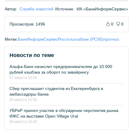
Автор:
Служба новостей
Источник:
ИА «БанкИнформСервис»
Просмотров: 1496
0
0
Метки:
БанкИнформСервис
Россельхозбанк (РСХБ)
прогноз
Новости по теме
Альфа-Банк начислит предпринимателям до 10 000
рублей кэшбэка за оборот по эквайрингу
07 августа 10:00
Сбер приглашает студентов из Екатеринбурга в
амбассадоры банка
06 августа 15:56
УБРиР принял участие в обсуждении перспектив рынка
ИЖС на выставке Open Village Ural
06 августа 10:40