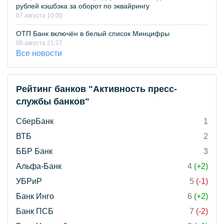
рублей кэшбэка за оборот по эквайрингу
07 августа 10:00
ОТП Банк включён в белый список Минцифры
06 августа 21:27
Все новости
Рейтинг банков "Активность пресс-
службы банков"
СберБанк
1
ВТБ
2
ББР Банк
3
Альфа-Банк
4
(+2)
УБРиР
5
(-1)
Банк Инго
6
(+2)
Банк ПСБ
7
(-2)