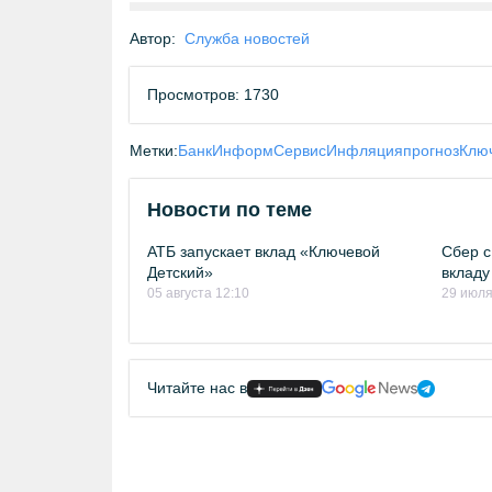
Автор:
Служба новостей
Просмотров: 1730
Метки:
БанкИнформСервис
Инфляция
прогноз
Ключ
Новости по теме
АТБ запускает вклад «Ключевой
Сбер с
Детский»
вкладу
05 августа 12:10
29 июля
Читайте нас в