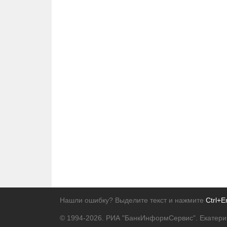
Нашли ошибку? Выделите текст и нажмите
Ctrl+E
© 1994-2026.
РИА "БанкИнформСервис". Екатери