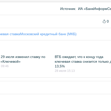
Источник:
ИА «БанкИнформСе
0
евая ставка
Московский кредитный банк (МКБ)
 29 июля изменил ставку по
ВТБ ожидает, что к концу года
 «Ключевой»
ключевая ставка снизится только 
13,5%
 09:46
28 июля 15:13