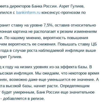
вета директоров Банка России. Азрет Гулиев,
елился с
bankinform.ru
консенсус-прогнозом по
ранит ставку на уровне 7,5%, оставив относительно
онная картина не располагает к резким изменениям
ки. По нашему мнению, вероятность повышения
 чем вероятность ее снижения. Повышать ставку ЦБ
е года в случае роста наблюдаемой инфляции выше
зрет Гулиев.
 к году на низких уровнях из-за эффекта базы. В
высокая инфляция. Мы ожидаем, что некоторое время
овнях, возможно даже еще уменьшится ее значение. А
кта высокой базы, начнет расти. Определяющим
ст будет умеренным, Банк России еще значительное
- добавляется в релизе.