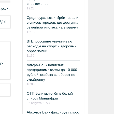
спортсменов
12:28
рвис»
Среднеуральск и Ирбит вошли
0
в список городов, где доступна
семейная ипотека на вторичку
12:13
ВТБ: россияне увеличивают
расходы на спорт и здоровый
образ жизни
11:50
до
Альфа-Банк начислит
предпринимателям до 10 000
рублей кэшбэка за оборот по
эквайрингу
10:00
ОТП Банк включён в белый
список Минцифры
06 августа 21:27
Абсолют Банк фиксирует спрос