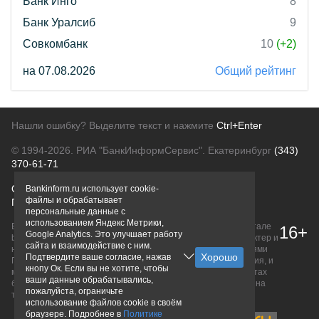
Банк Инго
8
Банк Уралсиб
9
Совкомбанк
10
(+2)
на 07.08.2026
Общий рейтинг
Нашли ошибку? Выделите текст и нажмите
Ctrl+Enter
© 1994-2026.
РИА "БанкИнформСервис". Екатеринбург
(343)
370-61-71
О проекте
Политика конфиденциальности
Bankinform.ru использует cookie-
файлы и обрабатывает
Правовая информация
Для рекламодателей
персональные данные с
использованием Яндекс Метрики,
Вся информация о продуктах банков, размещенная на портале
16+
Google Analytics. Это улучшает работу
bankinform.ru, носит исключительно ознакомительный характер и
сайта и взаимодействие с ним.
не является публичной офертой, определяемой положениями
Подтвердите ваше согласие, нажав
ГК РФ. Информация не содержит точного и полного описания, и
кнопу Ок. Если вы не хотите, чтобы
может быть изменена. Конечные условия уточняйте на сайтах
ваши данные обрабатывались,
банков или при личном обращении. Исключительное право на
пожалуйста, ограничьте
товарные знаки принадлежит их правообладателям.
использование файлов cookie в своём
браузере. Подробнее в
Политике