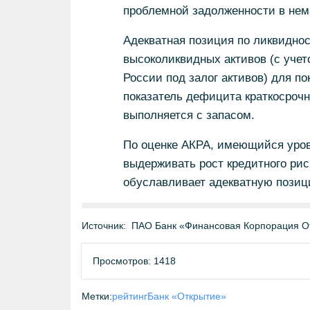
проблемной задолженности в нем
Адекватная позиция по ликвидно
высоколиквидных активов (с уче
России под залог активов) для по
показатель дефицита краткосрочн
выполняется с запасом.
По оценке АКРА, имеющийся уров
выдерживать рост кредитного рис
обуславливает адекватную позици
Источник:
ПАО Банк «Финансовая Корпорация О
Просмотров: 1418
Метки:
рейтинг
Банк «Открытие»