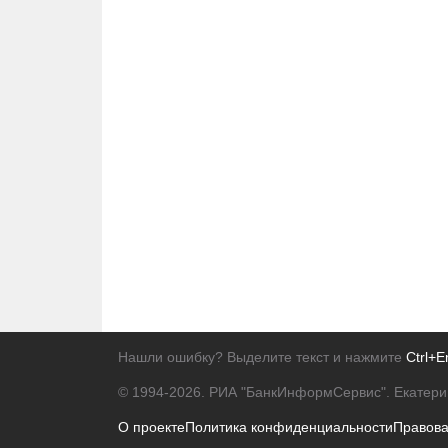
Нашли ошибку? Выделите текст и нажмите
Ctrl+E
© 1994-2026.
РИА "БанкИнформСервис". Екатери
О проекте
Политика конфиденциальности
Правов