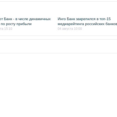
т Банк - в числе динамичных
Инго Банк закрепился в топ-15
 по росту прибыли
медиарейтинга российских банко
ста 15:10
04 августа 10:00