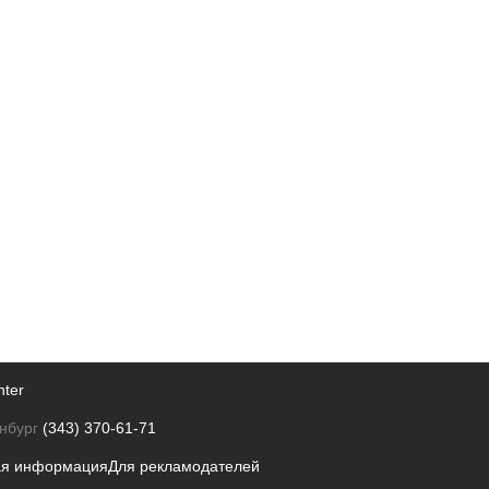
nter
нбург
(343) 370-61-71
ая информация
Для рекламодателей