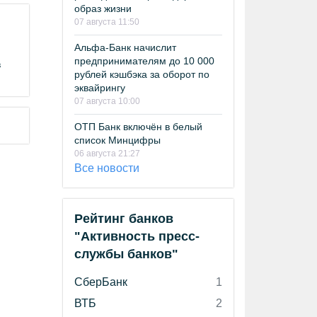
образ жизни
07 августа 11:50
Альфа-Банк начислит
предпринимателям до 10 000
в
рублей кэшбэка за оборот по
эквайрингу
07 августа 10:00
ОТП Банк включён в белый
список Минцифры
06 августа 21:27
Все новости
Рейтинг банков
"Активность пресс-
службы банков"
СберБанк
1
ВТБ
2