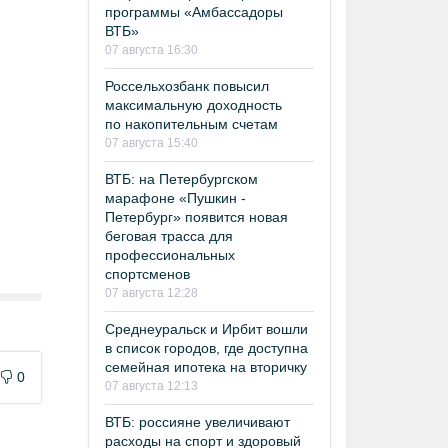
программы «Амбассадоры
ВТБ»
07 августа 16:30
Россельхозбанк повысил
максимальную доходность
по накопительным счетам
07 августа 15:40
ВТБ: на Петербургском
марафоне «Пушкин -
Петербург» появится новая
беговая трасса для
профессиональных
спортсменов
07 августа 12:28
Среднеуральск и Ирбит вошли
в список городов, где доступна
семейная ипотека на вторичку
0
07 августа 12:13
ВТБ: россияне увеличивают
расходы на спорт и здоровый