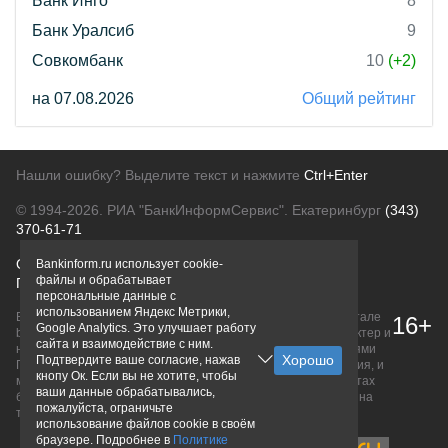
Банк Инго
8
Банк Уралсиб
9
Совкомбанк
10
(+2)
на 07.08.2026
Общий рейтинг
Нашли ошибку? Выделите текст и нажмите
Ctrl+Enter
© 1994-2026.
РИА "БанкИнформСервис". Екатеринбург
(343)
370-61-71
О проекте
Политика конфиденциальности
Bankinform.ru использует cookie-
файлы и обрабатывает
Правовая информация
Для рекламодателей
персональные данные с
использованием Яндекс Метрики,
Вся информация о продуктах банков, размещенная на портале
16+
Google Analytics. Это улучшает работу
bankinform.ru, носит исключительно ознакомительный характер и
сайта и взаимодействие с ним.
не является публичной офертой, определяемой положениями
Подтвердите ваше согласие, нажав
ГК РФ. Информация не содержит точного и полного описания, и
кнопу Ок. Если вы не хотите, чтобы
может быть изменена. Конечные условия уточняйте на сайтах
ваши данные обрабатывались,
банков или при личном обращении. Исключительное право на
пожалуйста, ограничьте
товарные знаки принадлежит их правообладателям.
использование файлов cookie в своём
браузере. Подробнее в
Политике