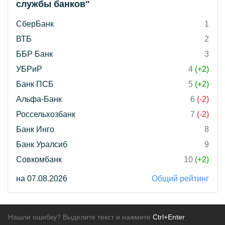
службы банков"
СберБанк
1
ВТБ
2
ББР Банк
3
УБРиР
4
(+2)
Банк ПСБ
5
(+2)
Альфа-Банк
6
(-2)
Россельхозбанк
7
(-2)
Банк Инго
8
Банк Уралсиб
9
Совкомбанк
10
(+2)
на 07.08.2026
Общий рейтинг
Нашли ошибку? Выделите текст и нажмите
Ctrl+Enter