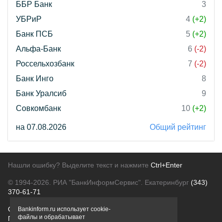
ББР Банк
3
УБРиР
4
(+2)
Банк ПСБ
5
(+2)
Альфа-Банк
6
(-2)
Россельхозбанк
7
(-2)
Банк Инго
8
Банк Уралсиб
9
Совкомбанк
10
(+2)
на 07.08.2026
Общий рейтинг
Нашли ошибку? Выделите текст и нажмите
Ctrl+Enter
© 1994-2026.
РИА "БанкИнформСервис". Екатеринбург
(343)
370-61-71
О проекте
Политика конфиденциальности
Bankinform.ru использует cookie-
файлы и обрабатывает
Правовая информация
Для рекламодателей