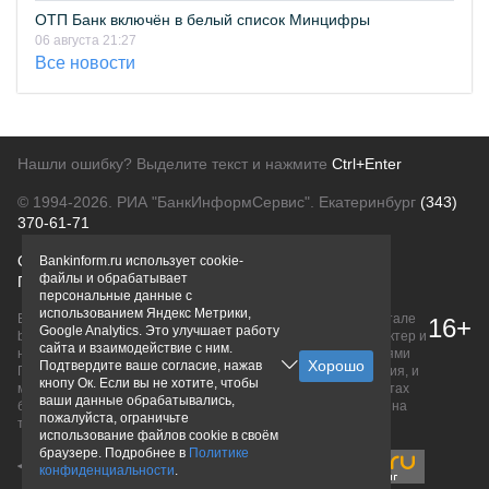
ОТП Банк включён в белый список Минцифры
06 августа 21:27
Все новости
Нашли ошибку? Выделите текст и нажмите
Ctrl+Enter
© 1994-2026.
РИА "БанкИнформСервис". Екатеринбург
(343)
370-61-71
О проекте
Политика конфиденциальности
Bankinform.ru использует cookie-
файлы и обрабатывает
Правовая информация
Для рекламодателей
персональные данные с
использованием Яндекс Метрики,
Вся информация о продуктах банков, размещенная на портале
16+
Google Analytics. Это улучшает работу
bankinform.ru, носит исключительно ознакомительный характер и
сайта и взаимодействие с ним.
не является публичной офертой, определяемой положениями
Подтвердите ваше согласие, нажав
ГК РФ. Информация не содержит точного и полного описания, и
кнопу Ок. Если вы не хотите, чтобы
может быть изменена. Конечные условия уточняйте на сайтах
ваши данные обрабатывались,
банков или при личном обращении. Исключительное право на
пожалуйста, ограничьте
товарные знаки принадлежит их правообладателям.
использование файлов cookie в своём
браузере. Подробнее в
Политике
конфиденциальности
.