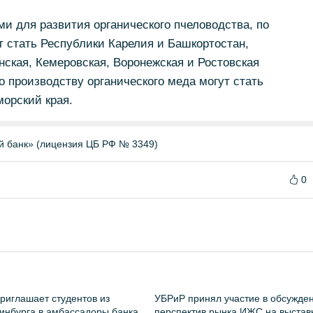
и для развития органического пчеловодства, по
 стать Республики Карелия и Башкортостан,
нская, Кемеровская, Воронежская и Ростовская
о производству органического меда могут стать
орский края.
й банк» (лицензия ЦБ РФ № 3349)
0
риглашает студентов из
УБРиР принял участие в обсужде
инбурга в амбассадоры банка
перспектив рынка ИЖС на выстав