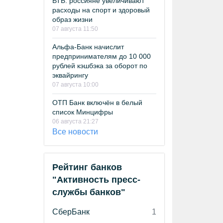
ВТБ: россияне увеличивают
расходы на спорт и здоровый
образ жизни
07 августа 11:50
Альфа-Банк начислит
предпринимателям до 10 000
рублей кэшбэка за оборот по
эквайрингу
07 августа 10:00
ОТП Банк включён в белый
список Минцифры
06 августа 21:27
Все новости
Рейтинг банков
"Активность пресс-
службы банков"
СберБанк
1