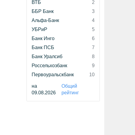
ВТБ
2
ББР Банк
3
Альфа-Банк
4
УБРиР
5
Банк Инго
6
Банк ПСБ
7
Банк Уралсиб
8
Россельхозбанк
9
Первоуральскбанк
10
на
Общий
09.08.2026
рейтинг